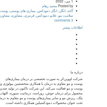
1 می، 2022
Posted by
محمد رهام
آکنه
,
انگل
,
انگل دمودکس
,
بیماری های پوستی
,
پوست 
سلامت مو
,
علایم دمودکس
,
قرمزی
,
مشاوره
,
مشاوره
3 comments
اطلاعات بیشتر
درباره ما
شرکت لووین‌کر به صورت تخصصی بر درمان بیماری‌های
پوست و مو مقاوم به درمان با همکاری متخصصین بیولوژی و
پوست و مو فعالیت می‌کند. این شرکت تاکنون در توليد چندین
محصول برای درمان جوش، روزاسه، درماتيت سبوره، التهاب
پلک، ریزش مو و سایر بیماری‌های پوست و مو مقاوم به درما
تحت عنوان محصولات دمودکسیلین همكاري داشته است.