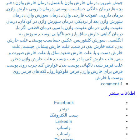
جوش شیرین
,
درمان خارش واژن با عسل
,
درمان خارش واژن دختر
بچه ها
,
درمان خانگی حساسیت پوستی
,
درمان دارویی خارش واژن
,
درمان دارویی عفونت قارچی واژن
,
درمان سوزش واژن
,
درمان
سوزش واژن بعد از نزديكي
,
درمان سوزش واژن در كودكان
,
درمان
عفونت واژن
,
درمان عفونت واژن با سیر
,
درمان قطعی اگزما
,
درمان گیاهی خارش ساق پا
,
زخم ناگهانی پوست
,
سوزش به
انگلیسی
,
سوزش كليتوريس
,
عکس حساسیت پوستی
,
علت خارش
بدن
,
علت خارش بدن در شب
,
علت خارش پیشانی چیست
,
علت
خارش دست و پا
,
علت خارش شدید ساق پا
,
علت خارش صورت و
بینی
,
علت خارش کف پا در شب چیست
,
علت خارش واژن دختر
,
علت قرمز شدن ناگهانی پوست بدن
,
عوارض کبد چرب روی پوست
,
قرص برای خارش واژن
,
قرص فلوکونازول
,
لکه های قرمز روی
پوست با خارش
1 comment
اطلاعات بیشتر
Facebook
توئیتر
پست الکترونیک
LinkedIn
واستاپ
واستاپ