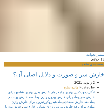
بیشتر بخوانید
13
جولای
دسته بندی نشده
خارش سر و صورت و دلایل اصلی آن؟
2 ژانویه، 2021
Posted by
مائده ساوه
انگل دمودکس
,
بهترین راه درمان خارش بدن
,
بهترین شامپو برای
خارش سر
,
پماد برای خارش بیرون واژن
,
پماد ضد خارش پوست
,
پماد ضد خارش مقعدی
,
پماد هیدروکورتیزون برای خارش واژن
,
پمادی برای رفع خارش بیرونی واژن
,
تصاویر قارچ سر
,
جوش بدن با