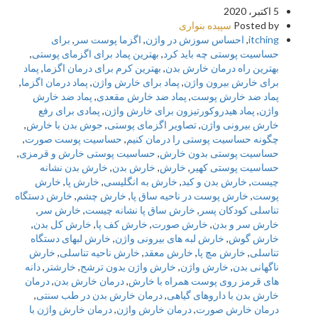
5 اکتبر، 2020
Posted by
سپیده بنواری
itching
,
احساس سوزش در واژن
,
اگزما پوست سر
,
برای
حساسیت پوستی چه باید کرد
,
بهترین پماد برای اگزمای پوستی
,
بهترین راه درمان خارش بدن
,
بهترین کرم برای درمان اگزما
,
پماد
برای خارش بیرون واژن
,
پماد برای خارش واژن
,
پماد درمان اگزما
,
پماد ضد خارش پوست
,
پماد ضد خارش مقعدی
,
پماد ضد خارش
واژن
,
پماد هیدروکورتیزون برای خارش واژن
,
پمادی برای رفع
خارش بیرونی واژن
,
تصاویر اگزمای پوستی
,
جوش بدن با خارش
,
چگونه حساسیت پوستی را درمان کنیم
,
حساسیت پوست صورت
,
حساسیت پوستی بدون خارش
,
حساسیت پوستی خارش و قرمزی
,
حساسیت پوستی کهیر
,
خارش
,
خارش بدن
,
خارش بدن نشانه
چيست
,
خارش بدن و کبد
,
خارش به انگلیسی
,
خارش پا
,
خارش
پوست
,
خارش پوست در ناحیه ساق پا
,
خارش چشم
,
خارش دستگاه
تناسلی کودکان پسر
,
خارش ساق پا نشانه چیست
,
خارش سر
,
خارش سر و بدن
,
خارش صورت
,
خارش کف پا
,
خارش کل بدن
,
خارش گوش
,
خارش لبه های بیرونی واژن
,
خارش لبهای دستگاه
تناسلی
,
خارش مچ پا
,
خارش معقد
,
خارش ناحیه تناسلی
,
خارش
ناگهانی بدن
,
خارش واژن
,
خارش واژن بدون ترشح
,
خارشتر
,
دانه
های قرمز روی پوست همراه با خارش
,
درمان خارش بدن
,
درمان
خارش بدن با داروهای گیاهی
,
درمان خارش بدن در طب سنتی
,
درمان خارش صورت
,
درمان خارش واژن
,
درمان خارش واژن با