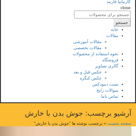
close
جستجو
برای
جستجو
:
خانه
مقالات
مقالات آموزشی
مقالات تخصصی
نحوه استفاده از محصولات
فروشگاه
گالری تصاویر
عکس قبل و بعد
عکس کنگره
تست دمودکس
سوالات رایج
تماس باما
آرشیو برچسب: جوش بدن با خارش
صفحه نخست
»
برچسب نوشته ها "جوش بدن با خارش"