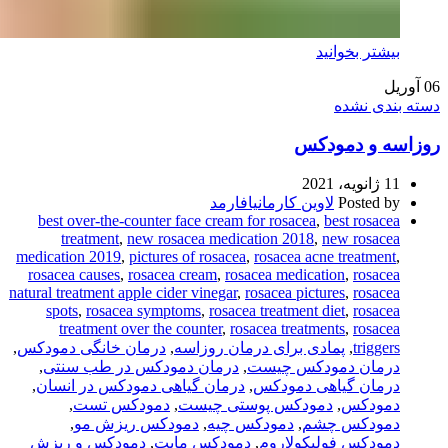
بیشتر بخوانید
06
آوریل
دسته بندی نشده
روزاسه و دمودکس
11 ژانویه، 2021
Posted by
لاوین کارمانیافارمد
best over-the-counter face cream for rosacea
,
best rosacea
treatment
,
new rosacea medication 2018
,
new rosacea
medication 2019
,
pictures of rosacea
,
rosacea acne treatment
,
rosacea causes
,
rosacea cream
,
rosacea medication
,
rosacea
natural treatment apple cider vinegar
,
rosacea pictures
,
rosacea
spots
,
rosacea symptoms
,
rosacea treatment diet
,
rosacea
treatment over the counter
,
rosacea treatments
,
rosacea
triggers
,
پمادی برای درمان روزاسه
,
درمان خانگی دمودکس
,
درمان دمودکس چیست
,
درمان دمودکس در طب سنتی
,
درمان گیاهی دمودکس
,
درمان گیاهی دمودکس در انسان
,
دمودکس
,
دمودکس پوستی چیست
,
دمودکس تست
,
دمودکس چشم
,
دمودکس چیه
,
دمودکس ریزش مو
,
دمودکس فولیکولاروم
,
دمودکس مایت
,
دمودکس و ریزش