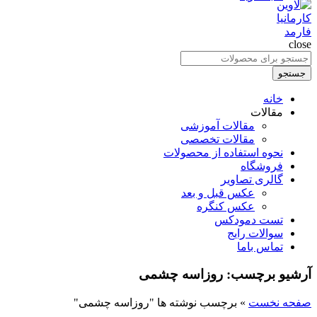
close
جستجو
برای
جستجو
:
خانه
مقالات
مقالات آموزشی
مقالات تخصصی
نحوه استفاده از محصولات
فروشگاه
گالری تصاویر
عکس قبل و بعد
عکس کنگره
تست دمودکس
سوالات رایج
تماس باما
آرشیو برچسب: روزاسه چشمی
صفحه نخست
»
برچسب نوشته ها "روزاسه چشمی"