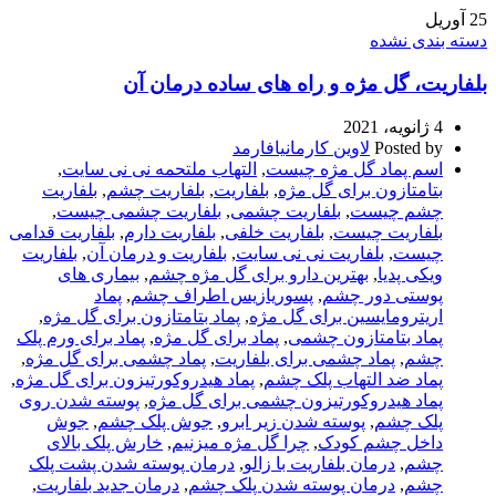
25
آوریل
دسته بندی نشده
بلفاریت، گل مژه و راه های ساده درمان آن
4 ژانویه، 2021
Posted by
لاوین کارمانیافارمد
اسم پماد گل مژه چیست
,
التهاب ملتحمه نی نی سایت
,
بتامتازون برای گل مژه
,
بلفاریت
,
بلفاریت چشم
,
بلفاریت
چشم چیست
,
بلفاریت چشمی
,
بلفاریت چشمی چیست
,
بلفاریت چیست
,
بلفاریت خلفی
,
بلفاریت دارم
,
بلفاریت قدامی
چیست
,
بلفاریت نی نی سایت
,
بلفاریت و درمان آن
,
بلفاریت
ویکی پدیا
,
بهترین دارو برای گل مژه چشم
,
بیماری های
پوستی دور چشم
,
پسوریازیس اطراف چشم
,
پماد
اریترومایسین برای گل مژه
,
پماد بتامتازون برای‌ گل مژه
,
پماد بتامتازون چشمی
,
پماد برای گل مژه
,
پماد برای ورم پلک
چشم
,
پماد چشمی برای بلفاریت
,
پماد چشمی برای گل مژه
,
پماد ضد التهاب پلک چشم
,
پماد هیدروکورتیزون برای گل مژه
,
پماد هیدروکورتیزون چشمی برای گل مژه
,
پوسته شدن روی
پلک چشم
,
پوسته شدن زیر ابرو
,
جوش پلک چشم
,
جوش
داخل چشم کودک
,
چرا گل مژه میزنیم
,
خارش پلک بالای
چشم
,
درمان بلفاریت با زالو
,
درمان پوسته شدن پشت پلک
چشم
,
درمان پوسته شدن پلک چشم
,
درمان جدید بلفاریت
,