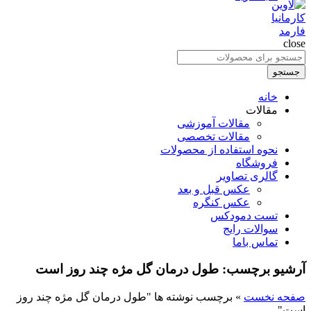
close
جستجو
برای
جستجو
:
خانه
مقالات
مقالات آموزشی
مقالات تخصصی
نحوه استفاده از محصولات
فروشگاه
گالری تصاویر
عکس قبل و بعد
عکس کنگره
تست دمودکس
سوالات رایج
تماس باما
آرشیو برچسب: طول درمان گل مژه چند روز است
صفحه نخست
»
برچسب نوشته ها "طول درمان گل مژه چند روز
است"