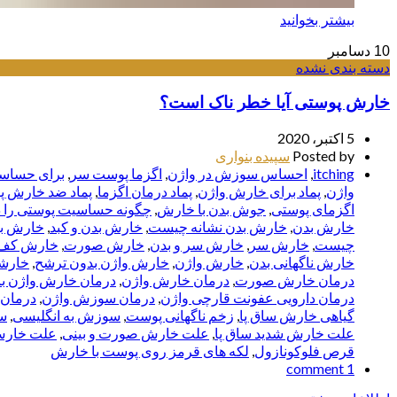
بیشتر بخوانید
10
دسامبر
دسته بندی نشده
خارش پوستی آیا خطر ناک است؟
5 اکتبر، 2020
Posted by
سپیده بنواری
itching
,
احساس سوزش در واژن
,
اگزما پوست سر
,
برای حساسی
واژن
,
پماد برای خارش واژن
,
پماد درمان اگزما
,
پماد ضد خارش 
اگزمای پوستی
,
جوش بدن با خارش
,
چگونه حساسیت پوستی را د
خارش بدن
,
خارش بدن نشانه چيست
,
خارش بدن و کبد
,
خارش به
چیست
,
خارش سر
,
خارش سر و بدن
,
خارش صورت
,
خارش کف 
خارش ناگهانی بدن
,
خارش واژن
,
خارش واژن بدون ترشح
,
خارش
درمان خارش صورت
,
درمان خارش واژن
,
درمان خارش واژن ب
درمان دارویی عفونت قارچی واژن
,
درمان سوزش واژن
,
درمان 
گیاهی خارش ساق پا
,
زخم ناگهانی پوست
,
سوزش به انگلیسی
,
س
علت خارش شدید ساق پا
,
علت خارش صورت و بینی
,
علت خارش
قرص فلوکونازول
,
لکه های قرمز روی پوست با خارش
1 comment