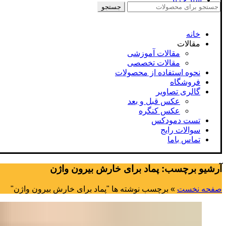
جستجو
جستجو
برای
:
خانه
مقالات
مقالات آموزشی
مقالات تخصصی
نحوه استفاده از محصولات
فروشگاه
گالری تصاویر
عکس قبل و بعد
عکس کنگره
تست دمودکس
سوالات رایج
تماس باما
آرشیو برچسب: پماد برای خارش بیرون واژن
صفحه نخست
»
برچسب نوشته ها "پماد برای خارش بیرون واژن"