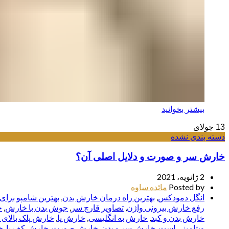
بیشتر بخوانید
13
جولای
دسته بندی نشده
خارش سر و صورت و دلایل اصلی آن؟
2 ژانویه، 2021
Posted by
مائده ساوه
انگل دمودکس
,
بهترین راه درمان خارش بدن
,
بهترین شامپو برا
رفع خارش بیرونی واژن
,
تصاویر قارچ سر
,
جوش بدن با خارش
,
ح
خارش بدن و کبد
,
خارش به انگلیسی
,
خارش پا
,
خارش پلک بالای
ویتامینی است
,
خارش سر و بدن
,
خارش صورت
,
خارش کف پا
,
خ