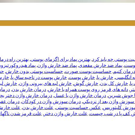
ت پوستی چه باید کرد
,
بهترین پماد برای اگزمای پوستی
,
بهترین راه درم
پوست
,
پماد ضد خارش مقعدی
,
پماد ضد خارش واژن
,
پماد هیدروکورتیزو
رمان کنیم
,
حساسیت پوست صورت
,
حساسیت پوستی بدون خارش
,
حس
 انگلیسی
,
خارش پا
,
خارش پوست
,
خارش پوست در ناحیه ساق پا
,
خار
پا
,
خارش کل بدن
,
خارش گوش
,
خارش لبه های بیرونی واژن
,
خارش لبه
تر
,
دانه های قرمز روی پوست همراه با خارش
,
درمان خارش بدن
,
درمان
ا جوش شیرین
,
درمان خارش واژن با عسل
,
درمان خارش واژن دختر بچه
سوزش واژن بعد از نزديكي
,
درمان سوزش واژن در كودكان
,
درمان عفو
وزش كليتوريس
,
عکس حساسیت پوستی
,
علت خارش بدن
,
علت خارش
 کف پا در شب چیست
,
علت خارش واژن دختر
,
علت قرمز شدن ناگها