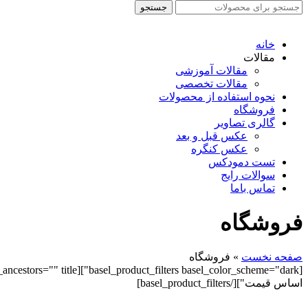
جستجو
جستجو
برای
:
خانه
مقالات
مقالات آموزشی
مقالات تخصصی
نحوه استفاده از محصولات
فروشگاه
گالری تصاویر
عکس قبل و بعد
عکس کنگره
تست دمودکس
سوالات رایج
تماس باما
فروشگاه
صفحه نخست
»
فروشگاه
اساس قیمت"][/basel_product_filters]