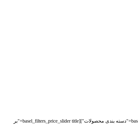
[basel_product_filters basel_color_scheme="dark"][basel_filter_categories hierarchical="1" hide_empty="1" show_categories_ancestors="" title="دسته بندی محصولات"][basel_filters_price_slider title="بر