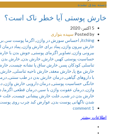
دسته بندی نشده
خارش پوستی آیا خطر ناک است؟
5 اکتبر، 2020
Posted by
سپیده بنواری
itching
,
احساس سوزش در واژن
,
اگزما پوست سر
,
بر
خارش بیرون واژن
,
پماد برای خارش واژن
,
پماد درمان ا
بیرونی واژن
,
تصاویر اگزمای پوستی
,
جوش بدن با خار
حساسیت پوستی کهیر
,
خارش
,
خارش بدن
,
خارش بدن 
تناسلی کودکان پسر
,
خارش ساق پا نشانه چیست
,
خارش
خارش مچ پا
,
خارش معقد
,
خارش ناحیه تناسلی
,
خارش ن
با داروهای گیاهی
,
درمان خارش بدن در طب سنتی
,
درم
خانگی حساسیت پوستی
,
درمان دارویی خارش واژن
,
در
واژن
,
درمان عفونت واژن با سیر
,
درمان قطعی اگزما
,
د
خارش بدن در شب
,
علت خارش پیشانی چیست
,
علت خ
شدن ناگهانی پوست بدن
,
عوارض کبد چرب روی پوست
1 comment
اطلاعات بیشتر