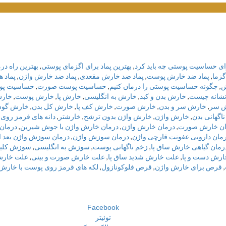
ای حساسیت پوستی چه باید کرد
,
بهترین پماد برای اگزمای پوستی
,
بهترین راه د
گزما
,
پماد ضد خارش پوست
,
پماد ضد خارش مقعدی
,
پماد ضد خارش واژن
,
پماد 
ش
,
چگونه حساسیت پوستی را درمان کنیم
,
حساسیت پوست صورت
,
حساسیت پو
نشانه چيست
,
خارش بدن و کبد
,
خارش به انگلیسی
,
خارش پا
,
خارش پوست
,
خارش
 سر
,
خارش سر و بدن
,
خارش صورت
,
خارش کف پا
,
خارش کل بدن
,
خارش گو
اگهانی بدن
,
خارش واژن
,
خارش واژن بدون ترشح
,
خارشتر
,
دانه های قرمز روی
ان خارش صورت
,
درمان خارش واژن
,
درمان خارش واژن با جوش شیرین
,
درمان
مان دارویی عفونت قارچی واژن
,
درمان سوزش واژن
,
درمان سوزش واژن بعد ا
رمان گیاهی خارش ساق پا
,
زخم ناگهانی پوست
,
سوزش به انگلیسی
,
سوزش كلي
ارش دست و پا
,
علت خارش شدید ساق پا
,
علت خارش صورت و بینی
,
علت خارش
,
قرص برای خارش واژن
,
قرص فلوکونازول
,
لکه های قرمز روی پوست با خارش
Facebook
توئیتر