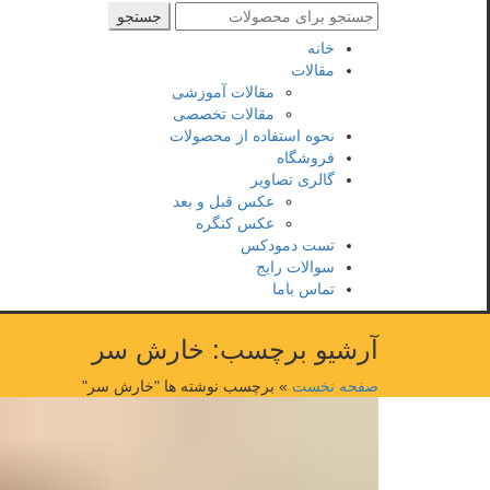
جستجو
جستجو
برای
خانه
:
مقالات
مقالات آموزشی
مقالات تخصصی
نحوه استفاده از محصولات
فروشگاه
گالری تصاویر
عکس قبل و بعد
عکس کنگره
تست دمودکس
سوالات رایج
تماس باما
آرشیو برچسب: خارش سر
صفحه نخست
»
برچسب نوشته ها "خارش سر"