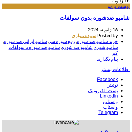
16
ژانویه
پوست و مو
شامپو ضدشوره بدون سولفات
16 ژانویه، 2024
Posted by
سپیده بنواری
خرید شامپو ضد شوره
,
رفع شوره سر
,
شامپو ایرانی ضد شوره
,
شامپو شوره
,
شامپو ضد شوره
,
شامپو ضد شوره با سولفات
کم
پیام بگذارید
اطلاعات بیشتر
Facebook
توئیتر
پست الکترونیک
LinkedIn
واستاپ
واستاپ
Telegram