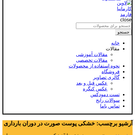
close
جستجو
برای
جستجو
:
خانه
مقالات
مقالات آموزشی
مقالات تخصصی
نحوه استفاده از محصولات
فروشگاه
گالری تصاویر
عکس قبل و بعد
عکس کنگره
تست دمودکس
سوالات رایج
تماس باما
آرشیو برچسب: خشکی پوست صورت در دوران بارداری