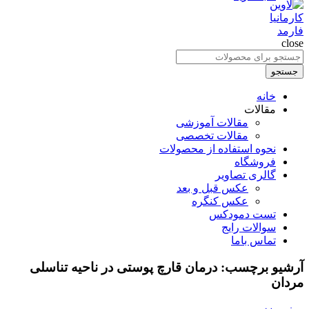
close
جستجو
برای
جستجو
:
خانه
مقالات
مقالات آموزشی
مقالات تخصصی
نحوه استفاده از محصولات
فروشگاه
گالری تصاویر
عکس قبل و بعد
عکس کنگره
تست دمودکس
سوالات رایج
تماس باما
آرشیو برچسب: درمان قارچ پوستی در ناحیه تناسلی
مردان