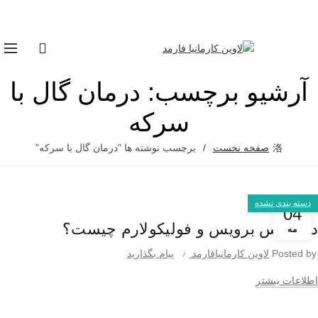
باما در تماس باشید :
۸۸۰۳۰۴۸۸
آرشیو برچسب: درمان گال با
سرکه
صفحه نخست
برچسب نوشته ها "درمان گال با سرکه"
دسته بندی نشده
04
دمودکس برویس و فولیکولارم چیست؟
مه
Posted by
لاوین کارمانیافارمد
پیام بگذارید
اطلاعات بیشتر