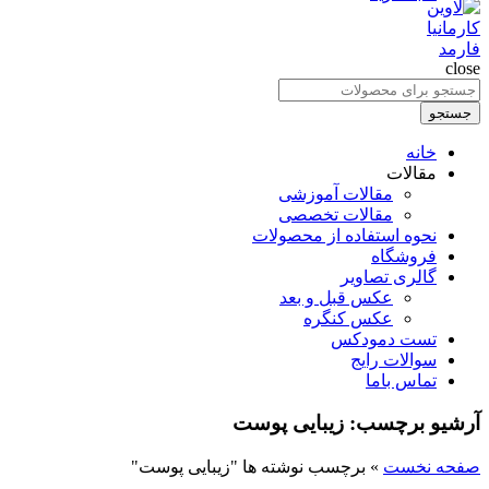
close
جستجو
برای
جستجو
:
خانه
مقالات
مقالات آموزشی
مقالات تخصصی
نحوه استفاده از محصولات
فروشگاه
گالری تصاویر
عکس قبل و بعد
عکس کنگره
تست دمودکس
سوالات رایج
تماس باما
آرشیو برچسب: زیبایی پوست
صفحه نخست
»
برچسب نوشته ها "زیبایی پوست"