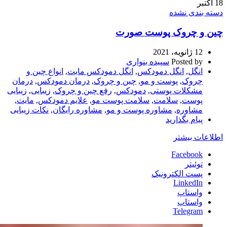
18
اکتبر
دسته بندی نشده
چین و چروک پوست صورت
12 ژانویه، 2021
Posted by
سپیده بنواری
انگل
,
انگل دمودکس
,
انگل دمودکس مایت
,
انواع چین و
چروک
,
پوست و مو
,
چین و چروک
,
درمان دمودکس
,
درمان
مشکلات پوستی
,
دمودکس
,
رفع چین و چروک
,
زیبایی
,
زیبایی
پوست
,
سلامت
,
سلامت پوست مو
,
علایم دمودکس
,
مایت
,
مشاوره
,
مشاوره پوست و مو
,
مشاوره رایگان
,
نکات زیبایی
پیام بگذارید
اطلاعات بیشتر
Facebook
توئیتر
پست الکترونیک
LinkedIn
واستاپ
واستاپ
Telegram