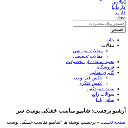
close
جستجو
برای
جستجو
:
خانه
مقالات
مقالات آموزشی
مقالات تخصصی
نحوه استفاده از محصولات
فروشگاه
گالری تصاویر
عکس قبل و بعد
عکس کنگره
تست دمودکس
سوالات رایج
تماس باما
آرشیو برچسب: شامپو مناسب خشکی پوست سر
صفحه نخست
»
برچسب نوشته ها "شامپو مناسب خشکی پوست
سر"