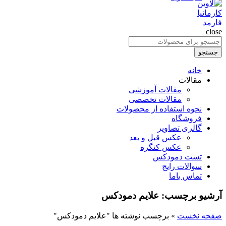
close
جستجو
برای
جستجو
:
خانه
مقالات
مقالات آموزشی
مقالات تخصصی
نحوه استفاده از محصولات
فروشگاه
گالری تصاویر
عکس قبل و بعد
عکس کنگره
تست دمودکس
سوالات رایج
تماس باما
آرشیو برچسب: علایم دمودکس
صفحه نخست
»
برچسب نوشته ها "علایم دمودکس"