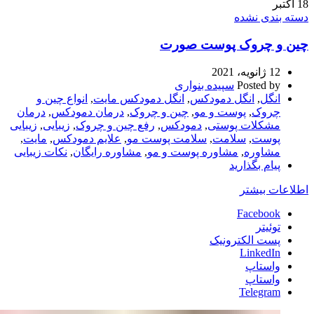
18
اکتبر
دسته بندی نشده
چین و چروک پوست صورت
12 ژانویه، 2021
Posted by
سپیده بنواری
انگل
,
انگل دمودکس
,
انگل دمودکس مایت
,
انواع چین و
چروک
,
پوست و مو
,
چین و چروک
,
درمان دمودکس
,
درمان
مشکلات پوستی
,
دمودکس
,
رفع چین و چروک
,
زیبایی
,
زیبایی
پوست
,
سلامت
,
سلامت پوست مو
,
علایم دمودکس
,
مایت
,
مشاوره
,
مشاوره پوست و مو
,
مشاوره رایگان
,
نکات زیبایی
پیام بگذارید
اطلاعات بیشتر
Facebook
توئیتر
پست الکترونیک
LinkedIn
واستاپ
واستاپ
Telegram