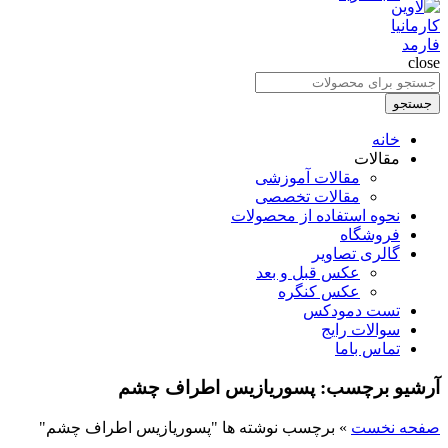
close
جستجو
برای
جستجو
:
خانه
مقالات
مقالات آموزشی
مقالات تخصصی
نحوه استفاده از محصولات
فروشگاه
گالری تصاویر
عکس قبل و بعد
عکس کنگره
تست دمودکس
سوالات رایج
تماس باما
آرشیو برچسب: پسوریازیس اطراف چشم
صفحه نخست
»
برچسب نوشته ها "پسوریازیس اطراف چشم"