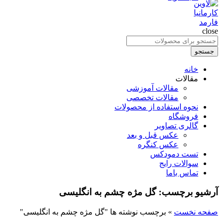
close
جستجو
برای
جستجو
:
خانه
مقالات
مقالات آموزشی
مقالات تخصصی
نحوه استفاده از محصولات
فروشگاه
گالری تصاویر
عکس قبل و بعد
عکس کنگره
تست دمودکس
سوالات رایج
تماس باما
آرشیو برچسب: گل مژه چشم به انگلیسی
صفحه نخست
»
برچسب نوشته ها "گل مژه چشم به انگلیسی"