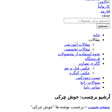
close
جستجو
برای
جستجو
:
خانه
مقالات
مقالات آموزشی
مقالات تخصصی
نحوه استفاده از محصولات
فروشگاه
گالری تصاویر
عکس قبل و بعد
عکس کنگره
تست دمودکس
سوالات رایج
تماس باما
آرشیو برچسب: جوش چرکی
صفحه نخست
»
برچسب نوشته ها "جوش چرکی"