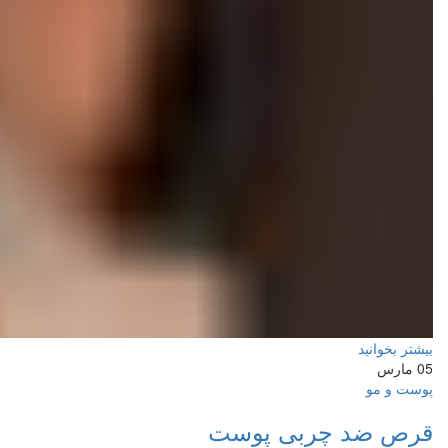
بیشتر بخوانید
05
مارس
پوست و مو
قرص ضد چربی پوست