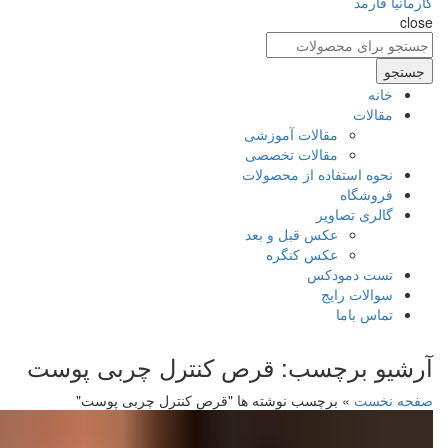
close
جستجو
برای
جستجو
:
خانه
مقالات
مقالات آموزشی
مقالات تخصصی
نحوه استفاده از محصولات
فروشگاه
گالری تصاویر
عکس قبل و بعد
عکس کنگره
تست دمودکس
سوالات رایج
تماس باما
آرشیو برچسب: قرص کنترل چربی پوست
صفحه نخست
»
برچسب نوشته ها "قرص کنترل چربی پوست"