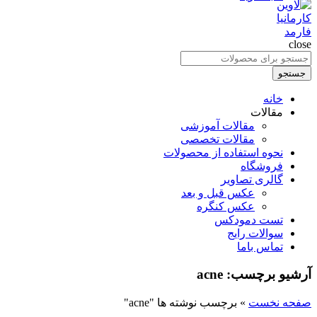
close
جستجو
برای
جستجو
:
خانه
مقالات
مقالات آموزشی
مقالات تخصصی
نحوه استفاده از محصولات
فروشگاه
گالری تصاویر
عکس قبل و بعد
عکس کنگره
تست دمودکس
سوالات رایج
تماس باما
آرشیو برچسب: acne
صفحه نخست
»
برچسب نوشته ها "acne"