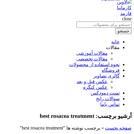
close
جستجو
برای
جستجو
:
خانه
مقالات
مقالات آموزشی
مقالات تخصصی
نحوه استفاده از محصولات
فروشگاه
گالری تصاویر
عکس قبل و بعد
عکس کنگره
تست دمودکس
سوالات رایج
تماس باما
آرشیو برچسب: best rosacea treatment
صفحه نخست
»
برچسب نوشته ها "best rosacea treatment"