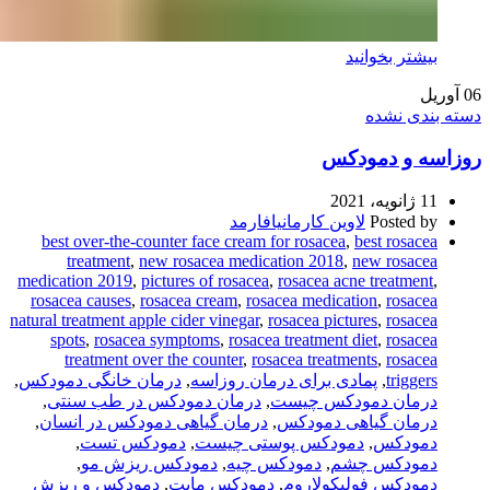
بیشتر بخوانید
06
آوریل
دسته بندی نشده
روزاسه و دمودکس
11 ژانویه، 2021
Posted by
لاوین کارمانیافارمد
best over-the-counter face cream for rosacea
,
best rosacea
treatment
,
new rosacea medication 2018
,
new rosacea
medication 2019
,
pictures of rosacea
,
rosacea acne treatment
,
rosacea causes
,
rosacea cream
,
rosacea medication
,
rosacea
natural treatment apple cider vinegar
,
rosacea pictures
,
rosacea
spots
,
rosacea symptoms
,
rosacea treatment diet
,
rosacea
treatment over the counter
,
rosacea treatments
,
rosacea
triggers
,
پمادی برای درمان روزاسه
,
درمان خانگی دمودکس
,
درمان دمودکس چیست
,
درمان دمودکس در طب سنتی
,
درمان گیاهی دمودکس
,
درمان گیاهی دمودکس در انسان
,
دمودکس
,
دمودکس پوستی چیست
,
دمودکس تست
,
دمودکس چشم
,
دمودکس چیه
,
دمودکس ریزش مو
,
دمودکس فولیکولاروم
,
دمودکس مایت
,
دمودکس و ریزش