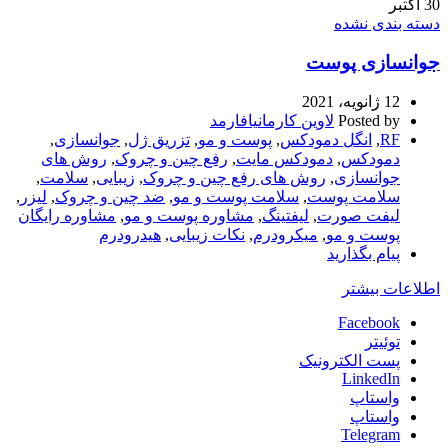
30
اکتبر
دسته بندی نشده
جوانسازی پوست
12 ژانویه، 2021
Posted by
لاوین کارمانیافارمد
RF
,
انگل دمودکس
,
پوست و مو
,
تزریق ژل
,
جوانسازی
,
دمودکس
,
دمودکس مایت
,
رفع چین و چروک
,
روش های
جوانسازی
,
روش های رفع چین و چروک
,
زیبایی
,
سلامت
,
سلامت پوست
,
سلامت پوست و مو
,
ضد چین و چروک
,
لیزر
,
لیفت صورت
,
لیفتینگ
,
مشاوره پوست و مو
,
مشاوره رایگان
پوست و مو
,
میکرودرم
,
نکات زیبایی
,
هیدرودرم
پیام بگذارید
اطلاعات بیشتر
Facebook
توئیتر
پست الکترونیک
LinkedIn
واستاپ
واستاپ
Telegram