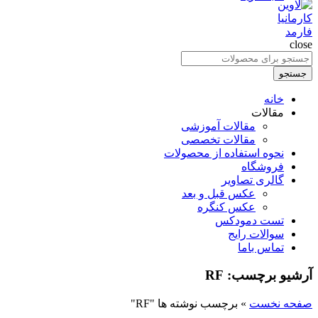
close
جستجو
برای
جستجو
:
خانه
مقالات
مقالات آموزشی
مقالات تخصصی
نحوه استفاده از محصولات
فروشگاه
گالری تصاویر
عکس قبل و بعد
عکس کنگره
تست دمودکس
سوالات رایج
تماس باما
آرشیو برچسب: RF
صفحه نخست
»
برچسب نوشته ها "RF"